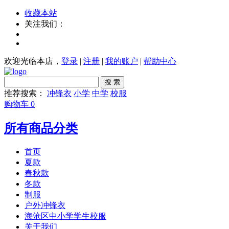
收藏本站
关注我们：
欢迎光临本店，
登录
|
注册
|
我的账户
|
帮助中心
搜 索
推荐搜索：
冲锋衣
小学
中学
校服
购物车
0
所有商品分类
首页
夏款
春秋款
冬款
制服
户外冲锋衣
海沧区中小学学生校服
关于我们