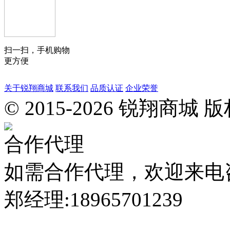
扫一扫，手机购物
更方便
关于锐翔商城
联系我们
品质认证
企业荣誉
惠
© 2015-2026 锐翔
安
县
城
合作代理
南
工
业
如需合作代理，欢迎来电
区
迎
郑经理:18965701239
宾
东
路
锐