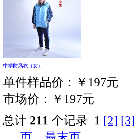
中学防风衣（女）
单件样品价：
￥197元
市场价：
￥197元
总计
211
个记录
1
[2]
[3]
页
...最末页