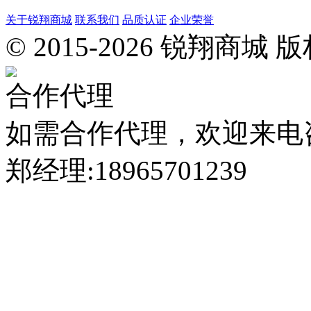
关于锐翔商城
联系我们
品质认证
企业荣誉
惠
© 2015-2026 锐翔
安
县
城
合作代理
南
工
业
如需合作代理，欢迎来电
区
迎
郑经理:18965701239
宾
东
路
锐
翔
工
业
园
Tel:
400-
8866-