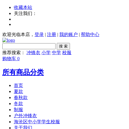
收藏本站
关注我们：
欢迎光临本店，
登录
|
注册
|
我的账户
|
帮助中心
搜 索
推荐搜索：
冲锋衣
小学
中学
校服
购物车
0
所有商品分类
首页
夏款
春秋款
冬款
制服
户外冲锋衣
海沧区中小学学生校服
关于我们